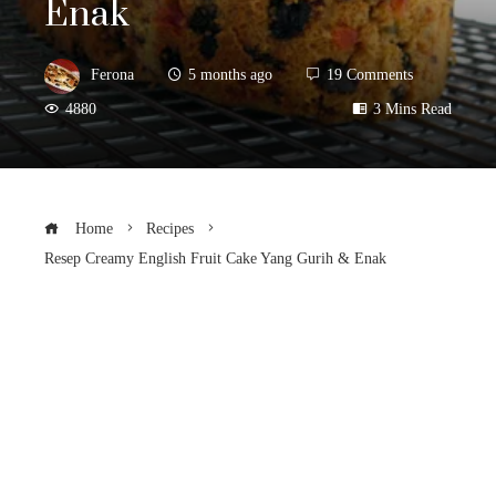
Enak
Ferona
5 months ago
19 Comments
4880
3 Mins Read
Home
Recipes
Resep Creamy English Fruit Cake Yang Gurih & Enak