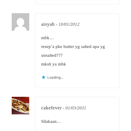
aisyah
-
10/01/2012
mbk…
resep’a pke butter yg salted apa yg
unsalted???
mksh ya mbk
Loading...
cakefever
-
01/03/2011
Silakaan…