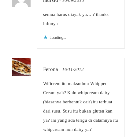
mursid
-
16/09/2013
semua harus diayak ya….? thanks
infonya
Loading...
Ferona
-
16/11/2012
Wificrem itu maksudmu Whipped
Cream yah? Kalo whipcream dairy
(biasanya berbentuk cair) itu terbuat
dari susu. Susu itu bukan gluten kan
ya? Ini yang ada terigu di dalamnya itu
whipcream non dairy ya?