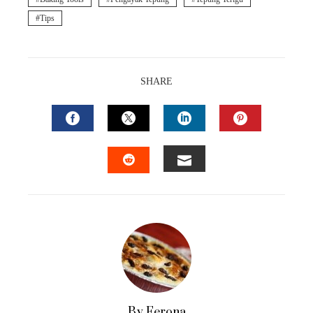
Tips
SHARE
FACEBOOK
TWITTER
LINKEDIN
PINTEREST
EMAIL
STUMBLEUPON
By Ferona