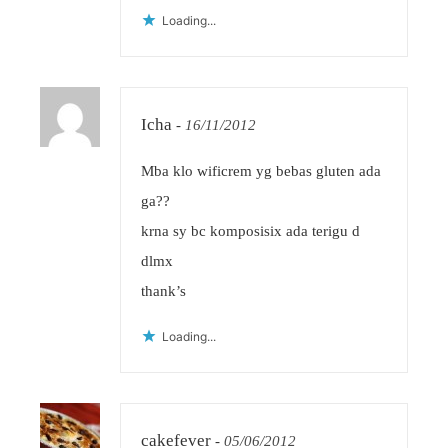
Loading...
Icha
-
16/11/2012
Mba klo wificrem yg bebas gluten ada
ga??
krna sy bc komposisix ada terigu d
dlmx
thank’s
Loading...
cakefever
-
05/06/2012