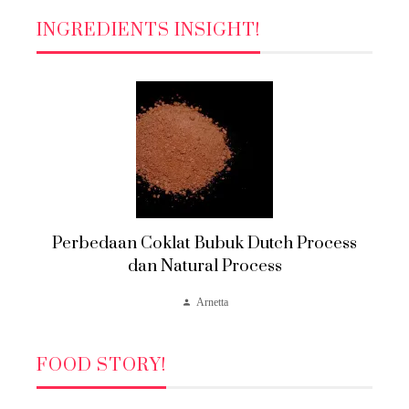
INGREDIENTS INSIGHT!
Perbedaan Coklat Bubuk Dutch Process
dan Natural Process
Arnetta
FOOD STORY!