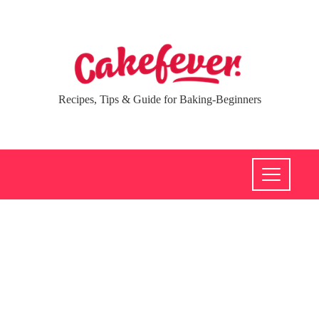
Recipes, Tips & Guide for Baking-Beginners