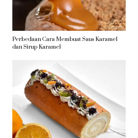
Perbedaan Cara Membuat Saus Karamel
dan Sirup Karamel