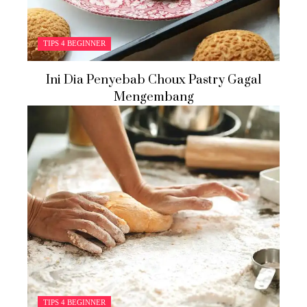
TIPS 4 BEGINNER
Ini Dia Penyebab Choux Pastry Gagal
Mengembang
TIPS 4 BEGINNER