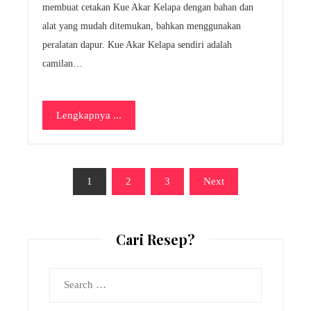
membuat cetakan Kue Akar Kelapa dengan bahan dan
alat yang mudah ditemukan, bahkan menggunakan
peralatan dapur. Kue Akar Kelapa sendiri adalah
camilan…
Lengkapnya ...
Posts
1
2
3
Next
pagination
Cari Resep?
Search
for: