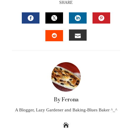
SHARE
FACEBOOK
TWITTER
LINKEDIN
PINTEREST
EMAIL
STUMBLEUPON
By Ferona
A Blogger, Lazy Gardener and Baking-Blues Baker ^_^