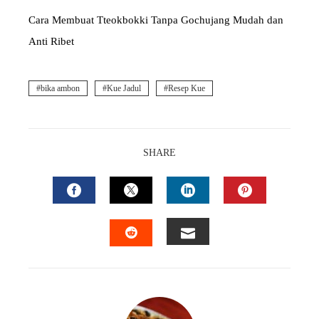
Cara Membuat Tteokbokki Tanpa Gochujang Mudah dan
Anti Ribet
bika ambon
Kue Jadul
Resep Kue
SHARE
FACEBOOK
TWITTER
LINKEDIN
PINTEREST
EMAIL
STUMBLEUPON