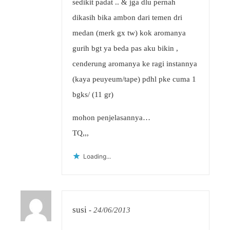
sedikit padat .. & jga dlu pernah
dikasih bika ambon dari temen dri
medan (merk gx tw) kok aromanya
gurih bgt ya beda pas aku bikin ,
cenderung aromanya ke ragi instannya
(kaya peuyeum/tape) pdhl pke cuma 1
bgks/ (11 gr)
mohon penjelasannya…
TQ,,,
Loading...
susi
-
24/06/2013