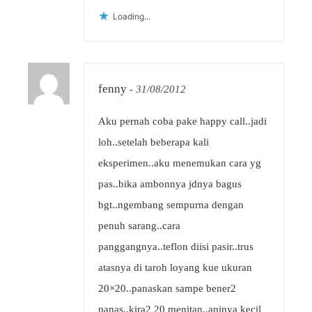
Loading...
fenny
-
31/08/2012
Aku pernah coba pake happy call..jadi
loh..setelah beberapa kali
eksperimen..aku menemukan cara yg
pas..bika ambonnya jdnya bagus
bgt..ngembang sempurna dengan
penuh sarang..cara
panggangnya..teflon diisi pasir..trus
atasnya di taroh loyang kue ukuran
20×20..panaskan sampe bener2
panas..kira2 20 menitan..apinya kecil