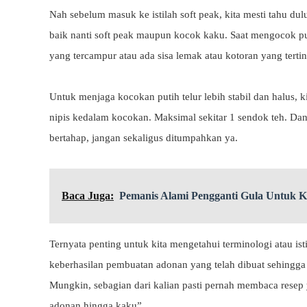
Nah sebelum masuk ke istilah soft peak, kita mesti tahu d
baik nanti soft peak maupun kocok kaku. Saat mengocok puti
yang tercampur atau ada sisa lemak atau kotoran yang tert
Untuk menjaga kocokan putih telur lebih stabil dan halus, k
nipis kedalam kocokan. Maksimal sekitar 1 sendok teh. Da
bertahap, jangan sekaligus ditumpahkan ya.
Baca Juga:
Pemanis Alami Pengganti Gula Untuk 
Ternyata penting untuk kita mengetahui terminologi atau is
keberhasilan pembuatan adonan yang telah dibuat sehingga m
Mungkin, sebagian dari kalian pasti pernah membaca resep
adonan hingga kaku”.