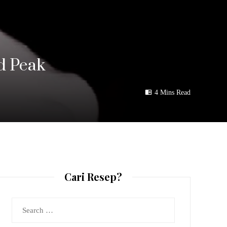
d Peak
4 Mins Read
Cari Resep?
Search
for: