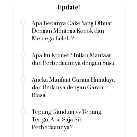
Update!
Apa Bedanya Cake Yang Dibuat
Dengan Mentega Kocok dan
Mentega Leleh ?
Apa Itu Krimer? Inilah Manfaat
dan Perbedaannya dengan Susu
Aneka Manfaat Garam Himalaya
dan Bedanya dengan Garam
Biasa
Tepung Gandum vs Tepung
Terigu, Apa Saja Sih
Perbedaannya?