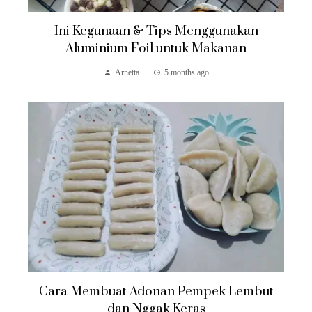
Ini Kegunaan & Tips Menggunakan
Aluminium Foil untuk Makanan
Arnetta
5 months ago
Cara Membuat Adonan Pempek Lembut
dan Nggak Keras