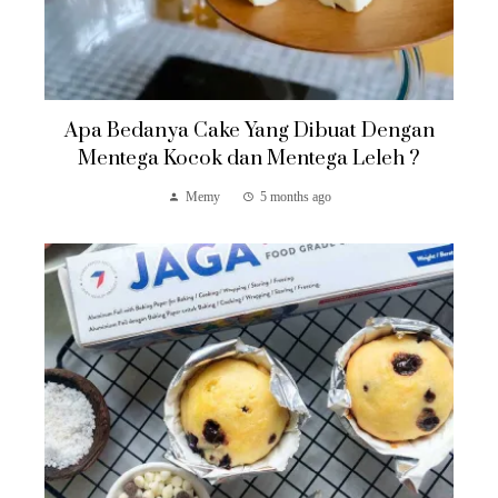
Apa Bedanya Cake Yang Dibuat Dengan
Mentega Kocok dan Mentega Leleh ?
Memy
5 months ago