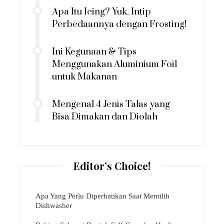
Apa Itu Icing? Yuk, Intip
Perbedaannya dengan Frosting!
Ini Kegunaan & Tips
Menggunakan Aluminium Foil
untuk Makanan
Mengenal 4 Jenis Talas yang
Bisa Dimakan dan Diolah
Editor’s Choice!
Apa Yang Perlu Diperhatikan Saat Memilih
Dishwasher