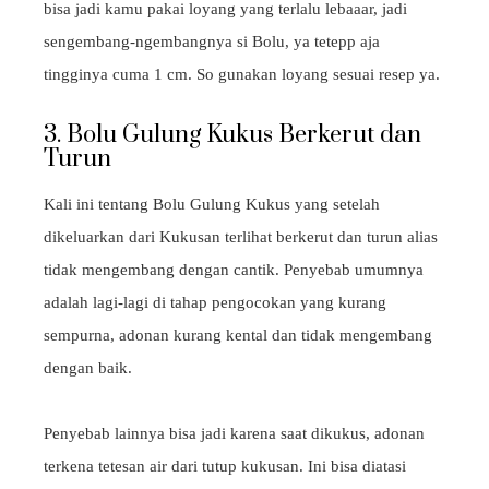
bisa jadi kamu pakai loyang yang terlalu lebaaar, jadi
sengembang-ngembangnya si Bolu, ya tetepp aja
tingginya cuma 1 cm. So gunakan loyang sesuai resep ya.
3. Bolu Gulung Kukus Berkerut dan
Turun
Kali ini tentang Bolu Gulung Kukus yang setelah
dikeluarkan dari Kukusan terlihat berkerut dan turun alias
tidak mengembang dengan cantik. Penyebab umumnya
adalah lagi-lagi di tahap pengocokan yang kurang
sempurna, adonan kurang kental dan tidak mengembang
dengan baik.
Penyebab lainnya bisa jadi karena saat dikukus, adonan
terkena tetesan air dari tutup kukusan. Ini bisa diatasi