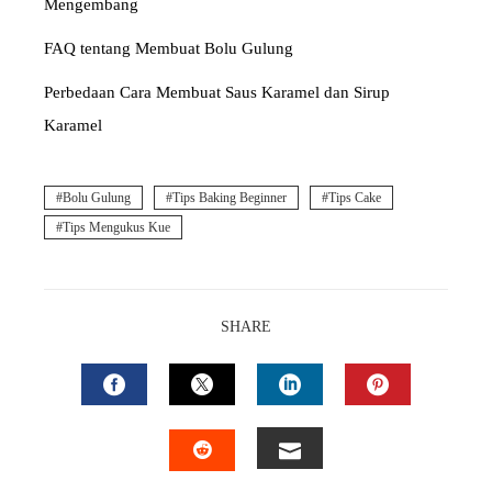
Mengembang
FAQ tentang Membuat Bolu Gulung
Perbedaan Cara Membuat Saus Karamel dan Sirup
Karamel
Bolu Gulung
Tips Baking Beginner
Tips Cake
Tips Mengukus Kue
SHARE
FACEBOOK
TWITTER
LINKEDIN
PINTEREST
EMAIL
STUMBLEUPON