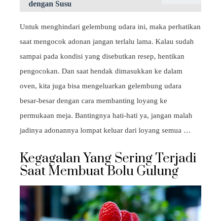
dengan Susu
Untuk menghindari gelembung udara ini, maka perhatikan
saat mengocok adonan jangan terlalu lama. Kalau sudah
sampai pada kondisi yang disebutkan resep, hentikan
pengocokan. Dan saat hendak dimasukkan ke dalam
oven, kita juga bisa mengeluarkan gelembung udara
besar-besar dengan cara membanting loyang ke
permukaan meja. Bantingnya hati-hati ya, jangan malah
jadinya adonannya lompat keluar dari loyang semua …
Kegagalan Yang Sering Terjadi
Saat Membuat Bolu Gulung