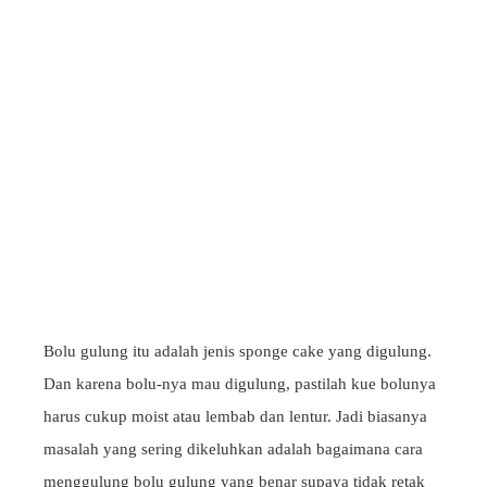
Bolu gulung itu adalah jenis sponge cake yang digulung.
Dan karena bolu-nya mau digulung, pastilah kue bolunya
harus cukup moist atau lembab dan lentur. Jadi biasanya
masalah yang sering dikeluhkan adalah bagaimana cara
menggulung bolu gulung yang benar supaya tidak retak