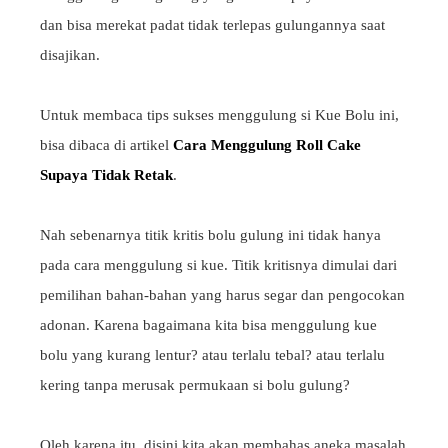
dan bisa merekat padat tidak terlepas gulungannya saat
disajikan.
Untuk membaca tips sukses menggulung si Kue Bolu ini,
bisa dibaca di artikel
Cara Menggulung Roll Cake
Supaya Tidak Retak
.
Nah sebenarnya titik kritis bolu gulung ini tidak hanya
pada cara menggulung si kue. Titik kritisnya dimulai dari
pemilihan bahan-bahan yang harus segar dan pengocokan
adonan. Karena bagaimana kita bisa menggulung kue
bolu yang kurang lentur? atau terlalu tebal? atau terlalu
kering tanpa merusak permukaan si bolu gulung?
Oleh karena itu, disini kita akan membahas aneka masalah