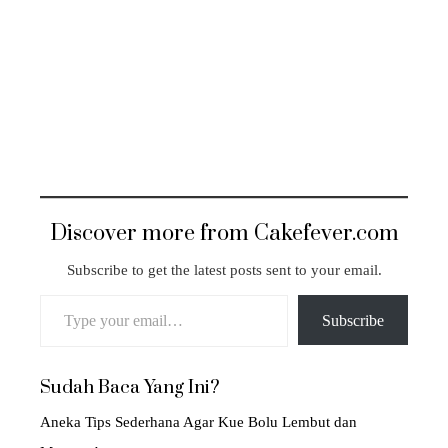
Discover more from Cakefever.com
Subscribe to get the latest posts sent to your email.
Type your email…
Subscribe
Sudah Baca Yang Ini?
Aneka Tips Sederhana Agar Kue Bolu Lembut dan