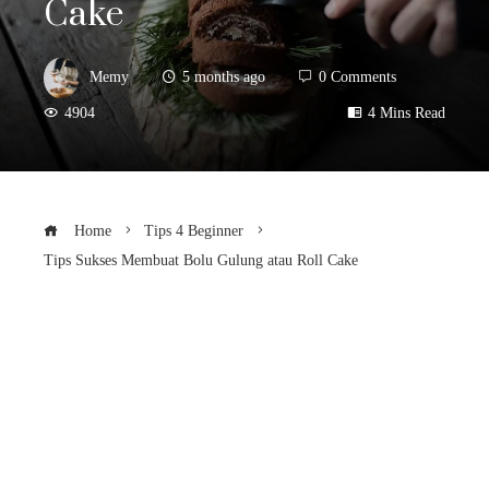
Cake
Memy
5 months ago
0 Comments
4904
4 Mins Read
Home
Tips 4 Beginner
Tips Sukses Membuat Bolu Gulung atau Roll Cake