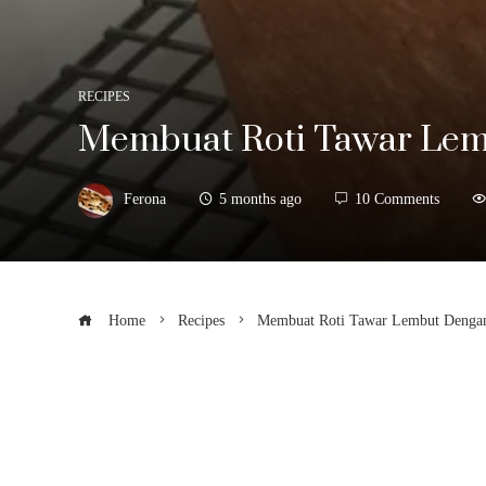
RECIPES
Membuat Roti Tawar Le
Ferona
5 months ago
10 Comments
Home
Recipes
Membuat Roti Tawar Lembut Denga