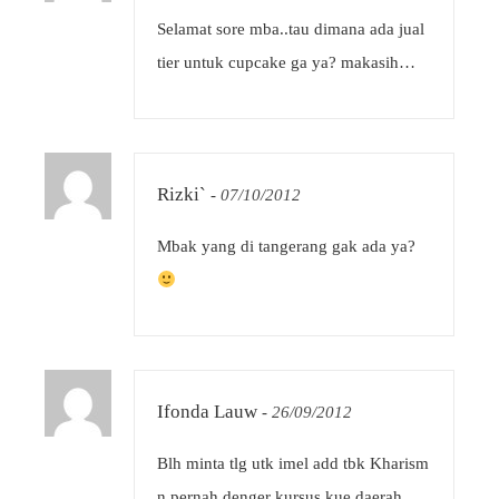
Selamat sore mba..tau dimana ada jual
tier untuk cupcake ga ya? makasih…
Rizki`
-
07/10/2012
Mbak yang di tangerang gak ada ya?
Ifonda Lauw
-
26/09/2012
Blh minta tlg utk imel add tbk Kharism
n pernah denger kursus kue daerah