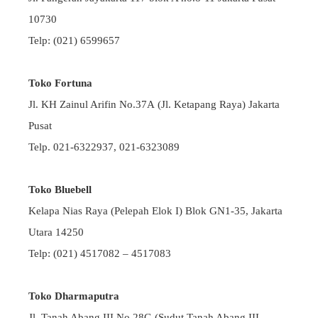
10730
Telp: (021) 6599657
Toko Fortuna
Jl. KH Zainul Arifin No.37A (Jl. Ketapang Raya) Jakarta
Pusat
Telp. 021-6322937, 021-6323089
Toko Bluebell
Kelapa Nias Raya (Pelepah Elok I) Blok GN1-35, Jakarta
Utara 14250
Telp: (021) 4517082 – 4517083
Toko Dharmaputra
Jl. Tanah Abang III No.28G (Sudut Tanah Abang III –