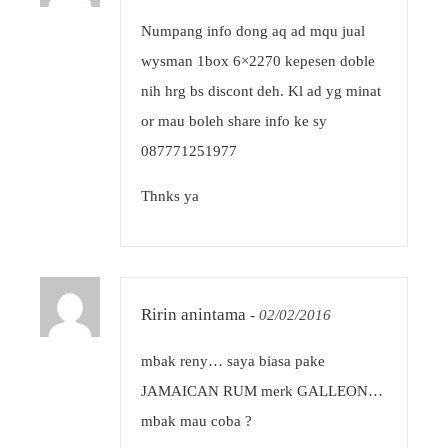
Numpang info dong aq ad mqu jual
wysman 1box 6×2270 kepesen doble
nih hrg bs discont deh. Kl ad yg minat
or mau boleh share info ke sy
087771251977
Thnks ya
Ririn anintama
-
02/02/2016
mbak reny… saya biasa pake
JAMAICAN RUM merk GALLEON…
mbak mau coba ?