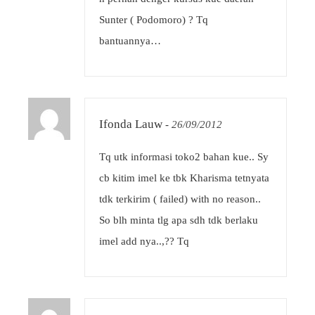
Sunter ( Podomoro) ? Tq
bantuannya…
Ifonda Lauw
-
26/09/2012
Tq utk informasi toko2 bahan kue.. Sy
cb kitim imel ke tbk Kharisma tetnyata
tdk terkirim ( failed) with no reason..
So blh minta tlg apa sdh tdk berlaku
imel add nya..,?? Tq