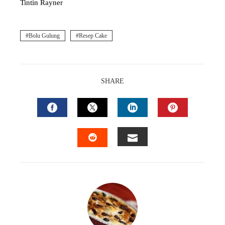
Tintin Rayner
Bolu Gulung
Resep Cake
SHARE
FACEBOOK
TWITTER
LINKEDIN
PINTEREST
EMAIL
STUMBLEUPON