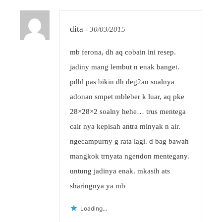
dita
-
30/03/2015
mb ferona, dh aq cobain ini resep.
jadiny mang lembut n enak banget.
pdhl pas bikin dh deg2an soalnya
adonan smpet mbleber k luar, aq pke
28×28×2 soalny hehe… trus mentega
cair nya kepisah antra minyak n air.
ngecampurny g rata lagi. d bag bawah
mangkok trnyata ngendon mentegany.
untung jadinya enak. mkasih ats
sharingnya ya mb
Loading...