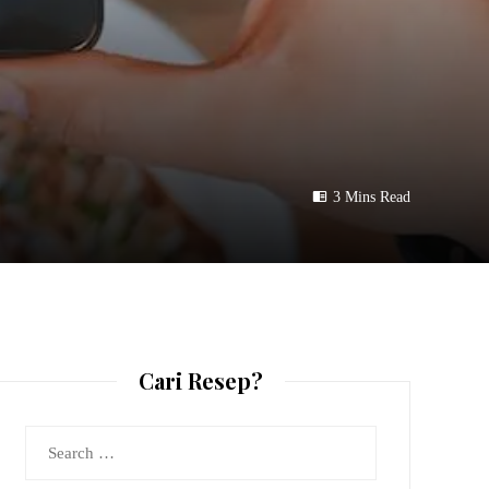
3 Mins Read
Cari Resep?
Search
for: