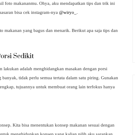
il foto makananmu. Ohya, aku mendapatkan tips dan trik ini
nasaran bisa cek instagram-nya
@wiryo_
.
foto makanan yang bagus dan menarik. Berikut apa saja tips dan
rsi Sedikit
ian lakukan adalah menghidangkan masakan dengan porsi
 banyak, tidak perlu semua tertata dalam satu piring. Gunakan
 lengkap, tujuannya untuk membuat orang lain terfokus hanya
onsep. Kita bisa menentukan konsep makanan sesuai dengan
untuk menghidupkan konsep yang kalian pilih aku sarankan