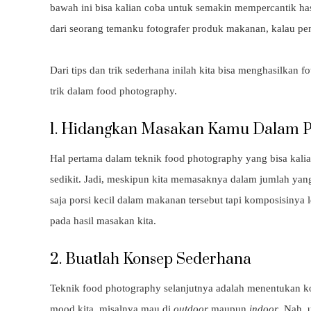
bawah ini bisa kalian coba untuk semakin mempercantik has
dari seorang temanku fotografer produk makanan, kalau pe
Dari tips dan trik sederhana inilah kita bisa menghasilkan 
trik dalam food photography.
1. Hidangkan Masakan Kamu Dalam Po
Hal pertama dalam teknik food photography yang bisa kal
sedikit. Jadi, meskipun kita memasaknya dalam jumlah yang
saja porsi kecil dalam makanan tersebut tapi komposisinya
pada hasil masakan kita.
2. Buatlah Konsep Sederhana
Teknik food photography selanjutnya adalah menentukan k
mood kita, misalnya mau di
outdoor
maupun
indoor
. Nah, 