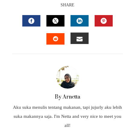
SHARE
FACEBOOK
TWITTER
LINKEDIN
PINTEREST
EMAIL
STUMBLEUPON
By Arnetta
Aku suka menulis tentang makanan, tapi jujurly aku lebih
suka makannya saja. I'm Netta and very nice to meet you
all!