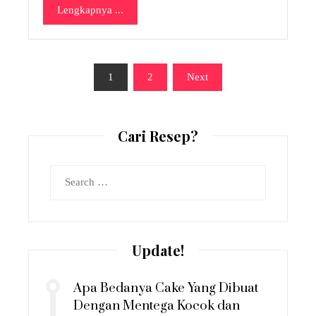
Lengkapnya ...
Posts
1
2
Next
pagination
Cari Resep?
Search
for:
Update!
Apa Bedanya Cake Yang Dibuat
Dengan Mentega Kocok dan