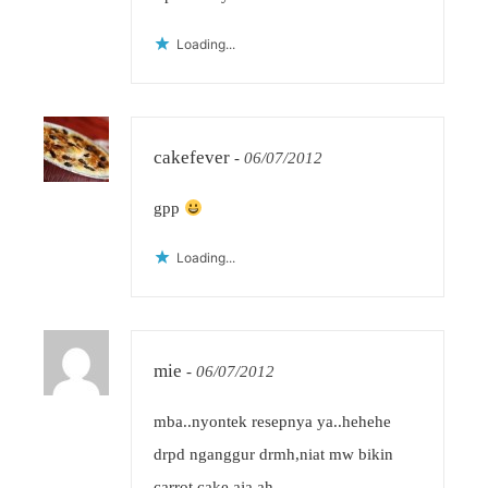
Loading...
cakefever
-
06/07/2012
gpp
Loading...
mie
-
06/07/2012
mba..nyontek resepnya ya..hehehe
drpd nganggur drmh,niat mw bikin
carrot cake aja ah..