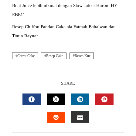
Buat Juice lebih nikmat dengan Slow Juicer Hurom HY
EBE11
Resep Chiffon Pandan Cake ala Fatmah Bahalwan dan
Tintin Rayner
Carrot Cake
Resep Cake
Resep Kue
SHARE
FACEBOOK
TWITTER
LINKEDIN
PINTEREST
EMAIL
STUMBLEUPON