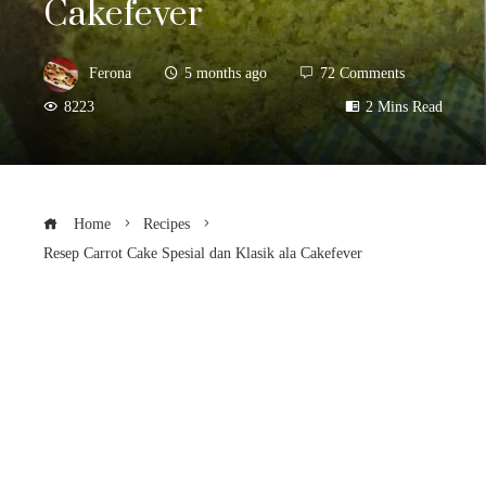
Cakefever
Ferona
5 months ago
72 Comments
8223
2 Mins Read
Home
Recipes
Resep Carrot Cake Spesial dan Klasik ala Cakefever