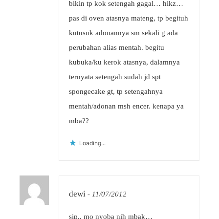
bikin tp kok setengah gagal… hikz…
pas di oven atasnya mateng, tp begituh
kutusuk adonannya sm sekali g ada
perubahan alias mentah. begitu
kubuka/ku kerok atasnya, dalamnya
ternyata setengah sudah jd spt
spongecake gt, tp setengahnya
mentah/adonan msh encer. kenapa ya
mba??
Loading...
dewi
-
11/07/2012
sip.. mo nyoba nih mbak…