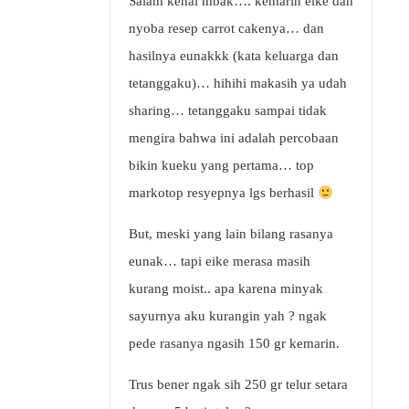
Salam kenal mbak…. kemarin eike dah
nyoba resep carrot cakenya… dan
hasilnya eunakkk (kata keluarga dan
tetanggaku)… hihihi makasih ya udah
sharing… tetanggaku sampai tidak
mengira bahwa ini adalah percobaan
bikin kueku yang pertama… top
markotop resyepnya lgs berhasil
But, meski yang lain bilang rasanya
eunak… tapi eike merasa masih
kurang moist.. apa karena minyak
sayurnya aku kurangin yah ? ngak
pede rasanya ngasih 150 gr kemarin.
Trus bener ngak sih 250 gr telur setara