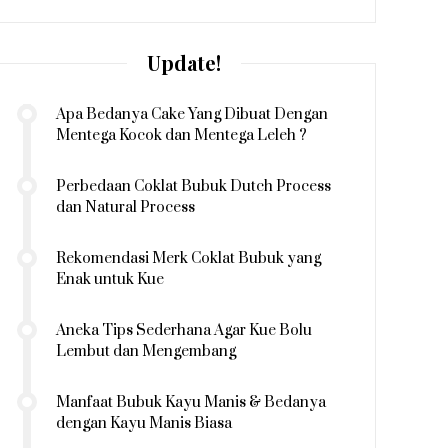
Update!
Apa Bedanya Cake Yang Dibuat Dengan
Mentega Kocok dan Mentega Leleh ?
Perbedaan Coklat Bubuk Dutch Process
dan Natural Process
Rekomendasi Merk Coklat Bubuk yang
Enak untuk Kue
Aneka Tips Sederhana Agar Kue Bolu
Lembut dan Mengembang
Manfaat Bubuk Kayu Manis & Bedanya
dengan Kayu Manis Biasa