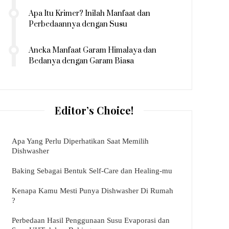
Apa Itu Krimer? Inilah Manfaat dan
Perbedaannya dengan Susu
Aneka Manfaat Garam Himalaya dan
Bedanya dengan Garam Biasa
Editor’s Choice!
Apa Yang Perlu Diperhatikan Saat Memilih
Dishwasher
Baking Sebagai Bentuk Self-Care dan Healing-mu
Kenapa Kamu Mesti Punya Dishwasher Di Rumah
?
Perbedaan Hasil Penggunaan Susu Evaporasi dan