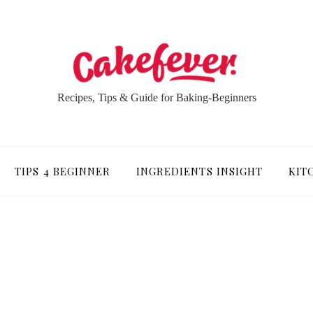
Recipes, Tips & Guide for Baking-Beginners
TIPS 4 BEGINNER
INGREDIENTS INSIGHT
KIT