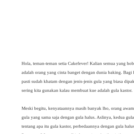
Hola, teman-teman setia Cakefever! Kalian semua yang hobi m
adalah orang yang cinta banget dengan dunia baking. Bag
pasti sudah khatam dengan jenis-jenis gula yang biasa dip
sering kita gunakan kalau membuat kue adalah gula kastor.
Meski begitu, kenyataannya masih banyak lho, orang awam
gula yang sama saja dengan gula halus. Aslinya, kedua gula
tentang apa itu gula kastor, perbedaannya dengan gula hal