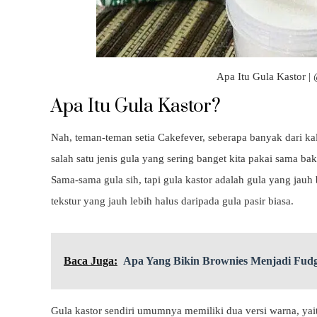
Apa Itu Gula Kastor |
Apa Itu Gula Kastor?
Nah, teman-teman setia Cakefever, seberapa banyak dari kali
salah satu jenis gula yang sering banget kita pakai sama ba
Sama-sama gula sih, tapi gula kastor adalah gula yang jauh
tekstur yang jauh lebih halus daripada gula pasir biasa.
Baca Juga:
Apa Yang Bikin Brownies Menjadi Fudg
Gula kastor sendiri umumnya memiliki dua versi warna, yai