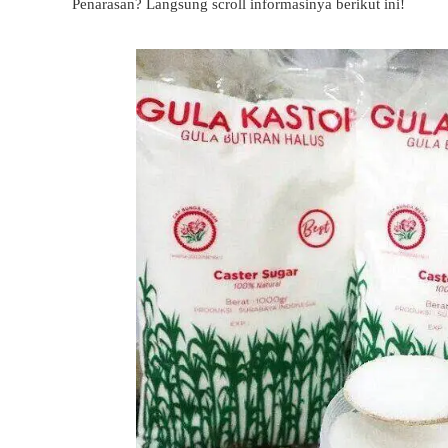
Penarasan? Langsung scroll informasinya berikut ini!