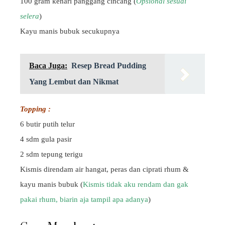
100 gram kenari panggang cincang (
Opsional sesuai
selera
)
Kayu manis bubuk secukupnya
Baca Juga:
Resep Bread Pudding
Yang Lembut dan Nikmat
Topping :
6 butir putih telur
4 sdm gula pasir
2 sdm tepung terigu
Kismis direndam air hangat, peras dan ciprati rhum &
kayu manis bubuk (
Kismis tidak aku rendam dan gak
pakai rhum, biarin aja tampil apa adanya
)