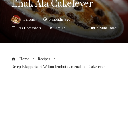
Enak Ala Cakefever
Ferona
5 months ago
143 Comments
23513
3 Mins Read
Home
Recipes
Resep Klappertaart Wilton lembut dan enak ala Cakefever