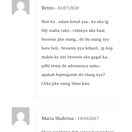
Retno
-
01/07/2020
Haii ka.. salam kenal yaa.. ka aku lg
bljr usaha cake.. critanya aku buat
brownis pke otang.. dn itu otang nya
baru beli.. brownis nya brhasil.. tp knp
makin ke sini brownis aku gagal ka..
pdhl resep dn adonannya sama..
apakah brpengaruh dri otang nya?
(Aku pke otang bima km)
Maria Shabrina
-
19/10/2017