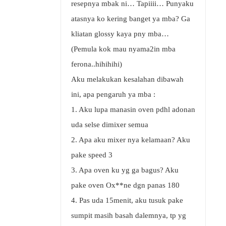
resepnya mbak ni… Tapiiii… Punyaku
atasnya ko kering banget ya mba? Ga
kliatan glossy kaya pny mba…
(Pemula kok mau nyama2in mba
ferona..hihihihi)
Aku melakukan kesalahan dibawah
ini, apa pengaruh ya mba :
1. Aku lupa manasin oven pdhl adonan
uda selse dimixer semua
2. Apa aku mixer nya kelamaan? Aku
pake speed 3
3. Apa oven ku yg ga bagus? Aku
pake oven Ox**ne dgn panas 180
4. Pas uda 15menit, aku tusuk pake
sumpit masih basah dalemnya, tp yg