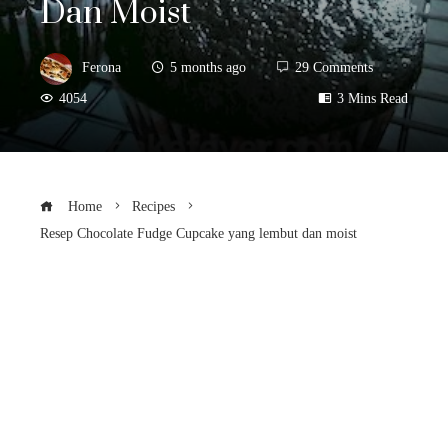
Dan Moist
Ferona
5 months ago
29 Comments
4054
3 Mins Read
Home
Recipes
Resep Chocolate Fudge Cupcake yang lembut dan moist