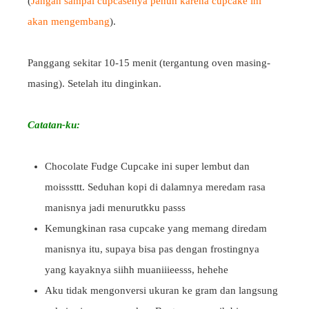
(
Jangan sampai cupcasenya penuh karena cupcake ini
akan mengembang
).
Panggang sekitar 10-15 menit (tergantung oven masing-
masing). Setelah itu dinginkan.
Catatan-ku:
Chocolate Fudge Cupcake ini super lembut dan
moisssttt. Seduhan kopi di dalamnya meredam rasa
manisnya jadi menurutkku passs
Kemungkinan rasa cupcake yang memang diredam
manisnya itu, supaya bisa pas dengan frostingnya
yang kayaknya siihh muaniiieesss, hehehe
Aku tidak mengonversi ukuran ke gram dan langsung