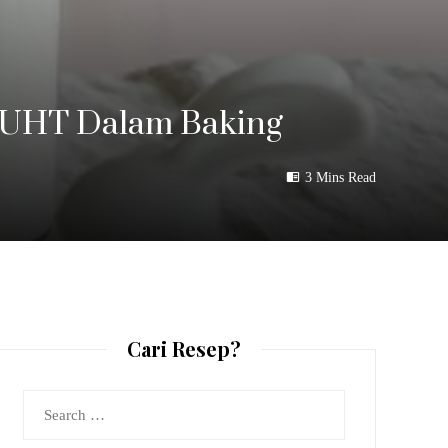
u UHT Dalam Baking
3 Mins Read
Cari Resep?
Search
for: