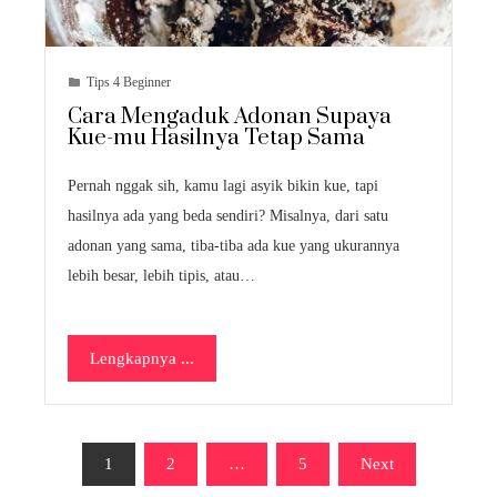
Tips 4 Beginner
Cara Mengaduk Adonan Supaya
Kue-mu Hasilnya Tetap Sama
Pernah nggak sih, kamu lagi asyik bikin kue, tapi
hasilnya ada yang beda sendiri? Misalnya, dari satu
adonan yang sama, tiba-tiba ada kue yang ukurannya
lebih besar, lebih tipis, atau…
Lengkapnya ...
Posts
1
2
…
5
Next
pagination