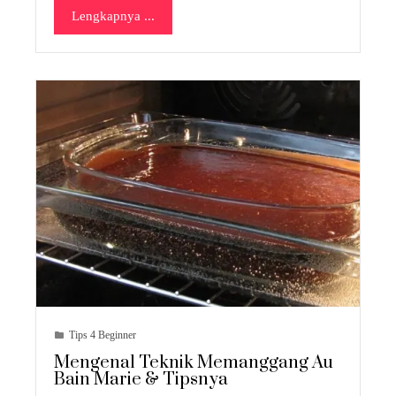
Lengkapnya ...
Tips 4 Beginner
Mengenal Teknik Memanggang Au
Bain Marie & Tipsnya