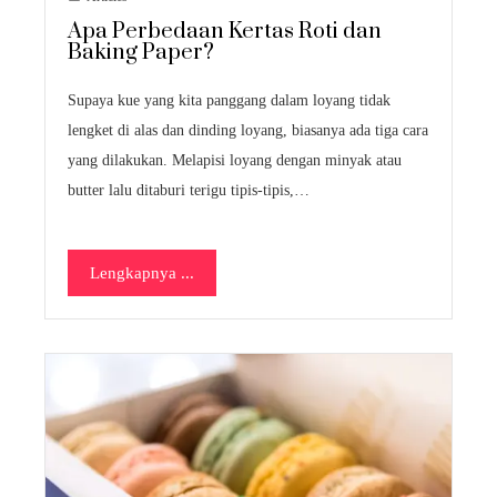
Apa Perbedaan Kertas Roti dan
Baking Paper?
Supaya kue yang kita panggang dalam loyang tidak
lengket di alas dan dinding loyang, biasanya ada tiga cara
yang dilakukan. Melapisi loyang dengan minyak atau
butter lalu ditaburi terigu tipis-tipis,…
Lengkapnya ...