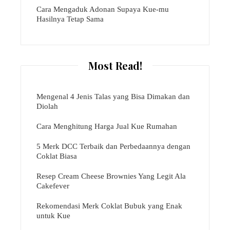
Cara Mengaduk Adonan Supaya Kue-mu
Hasilnya Tetap Sama
Most Read!
Mengenal 4 Jenis Talas yang Bisa Dimakan dan
Diolah
Cara Menghitung Harga Jual Kue Rumahan
5 Merk DCC Terbaik dan Perbedaannya dengan
Coklat Biasa
Resep Cream Cheese Brownies Yang Legit Ala
Cakefever
Rekomendasi Merk Coklat Bubuk yang Enak
untuk Kue