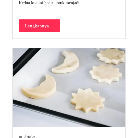
Kedua kue ini hadir untuk menjadi…
Lengkapnya ...
Articles