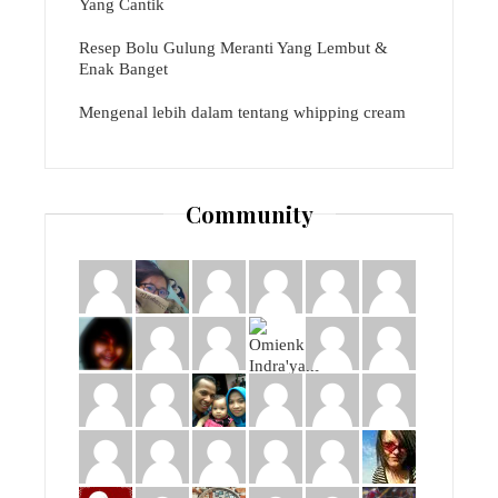
Yang Cantik
Resep Bolu Gulung Meranti Yang Lembut &
Enak Banget
Mengenal lebih dalam tentang whipping cream
Community