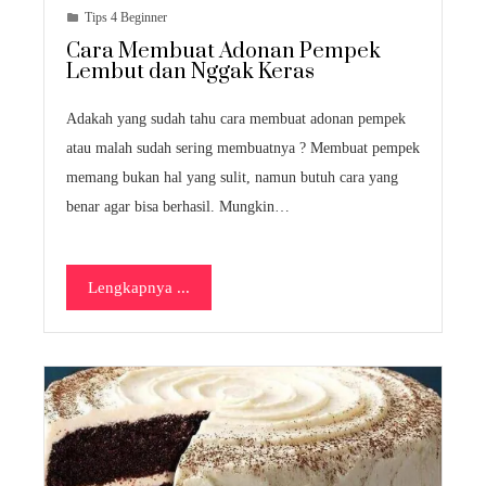
Tips 4 Beginner
Cara Membuat Adonan Pempek
Lembut dan Nggak Keras
Adakah yang sudah tahu cara membuat adonan pempek
atau malah sudah sering membuatnya ? Membuat pempek
memang bukan hal yang sulit, namun butuh cara yang
benar agar bisa berhasil. Mungkin…
Lengkapnya ...