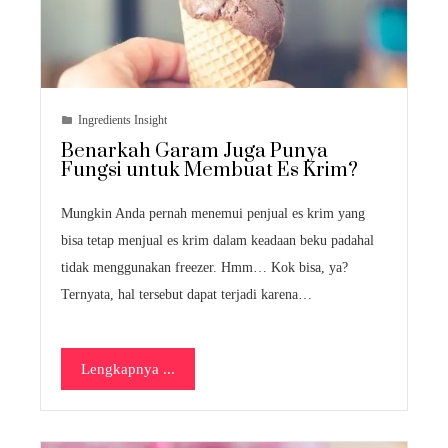
Ingredients Insight
Benarkah Garam Juga Punya
Fungsi untuk Membuat Es Krim?
Mungkin Anda pernah menemui penjual es krim yang
bisa tetap menjual es krim dalam keadaan beku padahal
tidak menggunakan freezer. Hmm… Kok bisa, ya?
Ternyata, hal tersebut dapat terjadi karena…
Lengkapnya ...