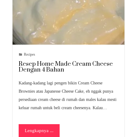
Recipes
Resep Home Made Cream Cheese
Dengan 4 Bahan
Kadang-kadang lagi pengen bikin Cream Cheese
Brownies atau Japanesse Cheese Cake, eh nggak punya
persediaan cream cheese di rumah dan males kalau mesti
keluar rumah untuk beli cream cheesenya. Kalau…
Lengkapnya ...