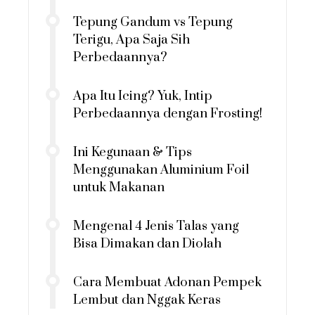
Tepung Gandum vs Tepung
Terigu, Apa Saja Sih
Perbedaannya?
Apa Itu Icing? Yuk, Intip
Perbedaannya dengan Frosting!
Ini Kegunaan & Tips
Menggunakan Aluminium Foil
untuk Makanan
Mengenal 4 Jenis Talas yang
Bisa Dimakan dan Diolah
Cara Membuat Adonan Pempek
Lembut dan Nggak Keras