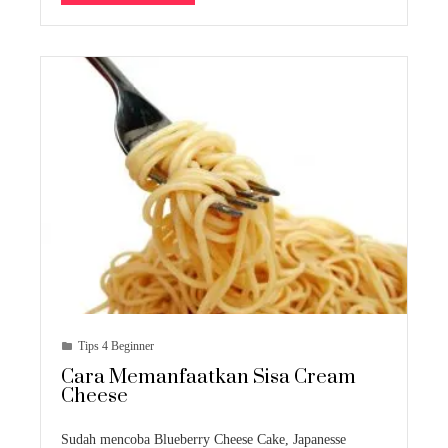
Tips 4 Beginner
Cara Memanfaatkan Sisa Cream
Cheese
Sudah mencoba Blueberry Cheese Cake, Japanesse