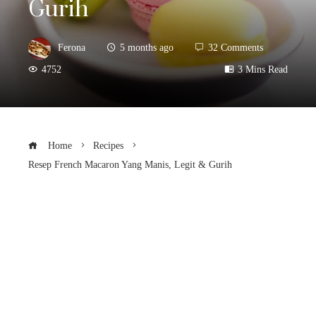
Gurih
Ferona
5 months ago
32 Comments
4752
3 Mins Read
Home
Recipes
Resep French Macaron Yang Manis, Legit & Gurih