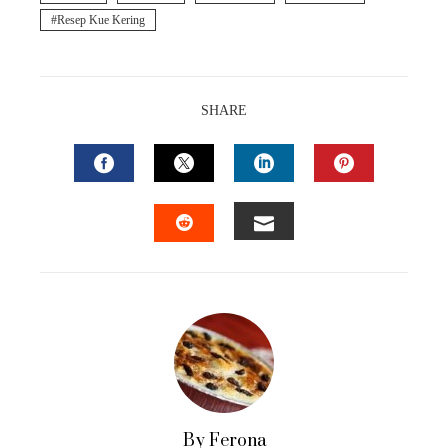
Resep Kue Kering
SHARE
FACEBOOK
TWITTER
LINKEDIN
PINTEREST
EMAIL
STUMBLEUPON
By Ferona