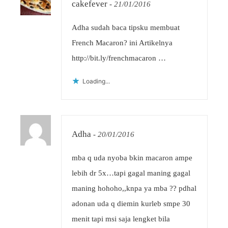
cakefever
-
21/01/2016
Adha sudah baca tipsku membuat
French Macaron? ini Artikelnya
http://bit.ly/frenchmacaron
…
Loading...
Adha
-
20/01/2016
mba q uda nyoba bkin macaron ampe
lebih dr 5x…tapi gagal maning gagal
maning hohoho,,knpa ya mba ?? pdhal
adonan uda q diemin kurleb smpe 30
menit tapi msi saja lengket bila