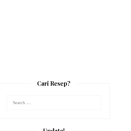
Cari Resep?
Search
for:
Update!