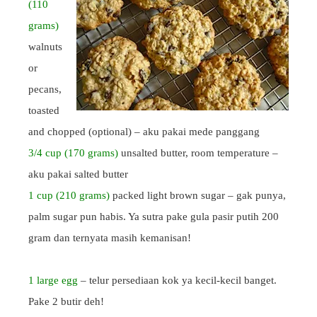
(110
grams)
walnuts
or
pecans,
toasted
and chopped (optional) – aku pakai mede panggang
3/4 cup (170 grams)
unsalted butter, room temperature –
aku pakai salted butter
1 cup (210 grams)
packed light brown sugar – gak punya,
palm sugar pun habis. Ya sutra pake gula pasir putih 200
gram dan ternyata masih kemanisan!
1 large egg
– telur persediaan kok ya kecil-kecil banget.
Pake 2 butir deh!