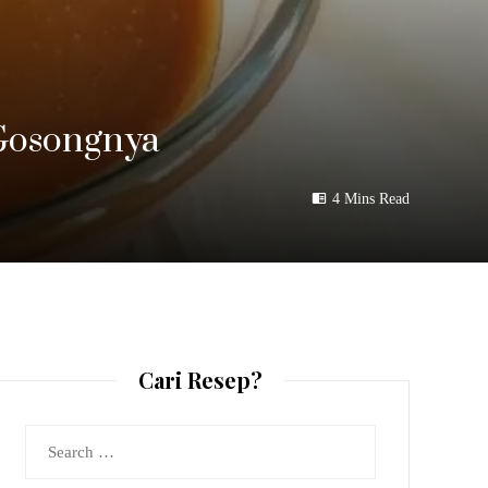
 Gosongnya
4 Mins Read
Cari Resep?
Search
for: