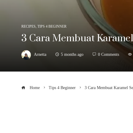
RECIPES
,
TIPS 4 BEGINNER
3 Cara Membuat Karamel 
Arnetta
5 months ago
0 Comments
Home
Tips 4 Beginner
3 Cara Membuat Karamel Se