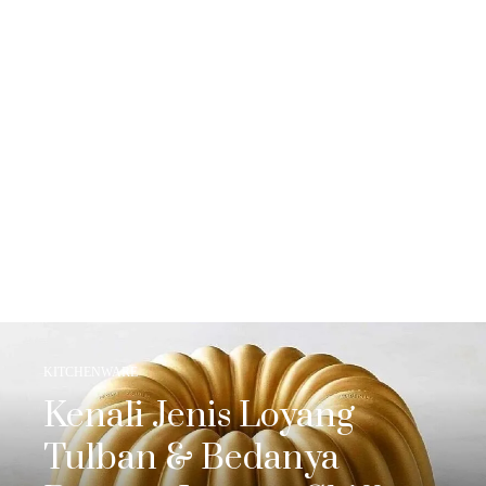
KITCHENWARE
Kenali Jenis Loyang
Tulban & Bedanya