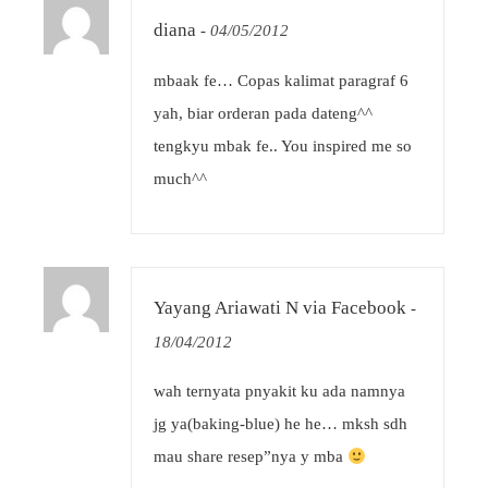
diana
-
04/05/2012
mbaak fe… Copas kalimat paragraf 6
yah, biar orderan pada dateng^^
tengkyu mbak fe.. You inspired me so
much^^
Yayang Ariawati N via Facebook
-
18/04/2012
wah ternyata pnyakit ku ada namnya
jg ya(baking-blue) he he… mksh sdh
mau share resep”nya y mba