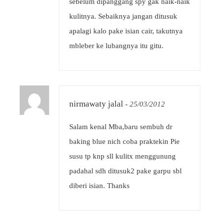
sebelum dipanggang spy gak naik-naik
kulitnya. Sebaiknya jangan ditusuk
apalagi kalo pake isian cair, takutnya
mbleber ke lubangnya itu gitu.
nirmawaty jalal
-
25/03/2012
Salam kenal Mba,baru sembuh dr
baking blue nich coba praktekin Pie
susu tp knp sll kulitx menggunung
padahal sdh ditusuk2 pake garpu sbl
diberi isian. Thanks