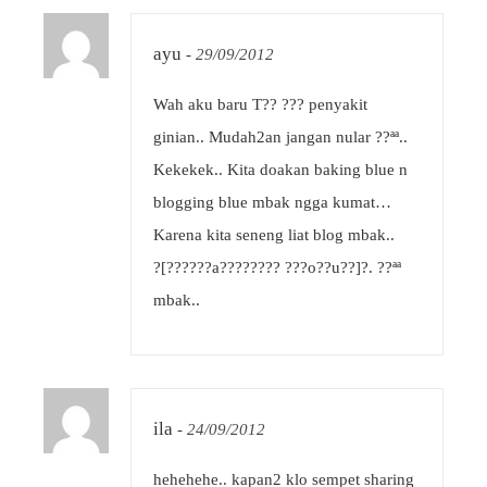
ayu
-
29/09/2012
Wah aku baru T?? ??? penyakit
ginian.. Mudah2an jangan nular ??ªª..
Kekekek.. Kita doakan baking blue n
blogging blue mbak ngga kumat…
Karena kita seneng liat blog mbak..
?[??????a???????? ???o??u??]?. ??ªª
mbak..
ila
-
24/09/2012
hehehehe.. kapan2 klo sempet sharing