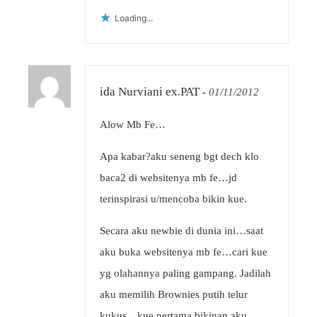
Loading...
ida Nurviani ex.PAT
-
01/11/2012
Alow Mb Fe…
Apa kabar?aku seneng bgt dech klo
baca2 di websitenya mb fe…jd
terinspirasi u/mencoba bikin kue.
Secara aku newbie di dunia ini…saat
aku buka websitenya mb fe…cari kue
yg olahannya paling gampang. Jadilah
aku memilih Brownies putih telur
kukus…kue pertama bikinan aku.