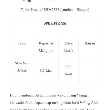
Turbo Prochef EHM9588 (sumber – Shopee)
SPESIFIKASI
Jenis
Kapasitas
Daya
Ukuran
Mangkok
Listrik
Standing
900
–
Mixer
5,5 Liter
Watt
Hobi membuat roti tapi minim waktu luang? Jangan
khawatir! Anda dapat tetap melanjutkan hobi
baking
Anda
tanpa perlu meninggalkan aktivitas-aktivitas lain. Anda