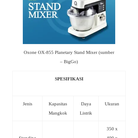
Oxone OX-855 Planetary Stand Mixer (sumber
– BigGo)
SPESIFIKASI
Jenis
Kapasitas
Daya
Ukuran
Mangkok
Listrik
350 x
Standing
400 x