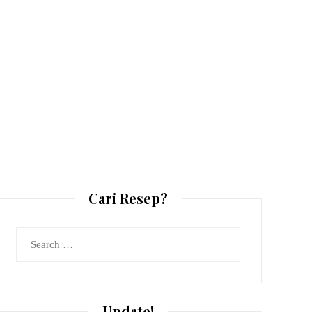
Cari Resep?
Search
for:
Update!