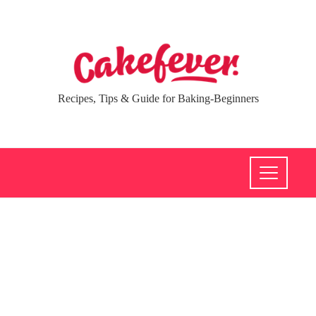
Recipes, Tips & Guide for Baking-Beginners