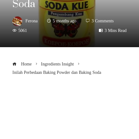
Soda
Ferona
5 months ago
3 Comments
5061
3 Mins Read
Home
Ingredients Insight
Inilah Perbedaan Baking Powder dan Baking Soda