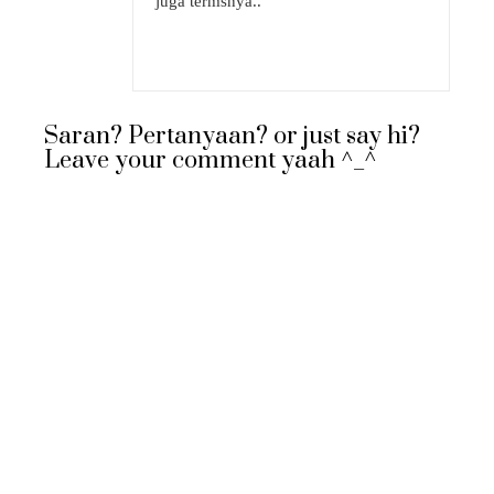
juga termsnya..
Saran? Pertanyaan? or just say hi?
Leave your comment yaah ^_^