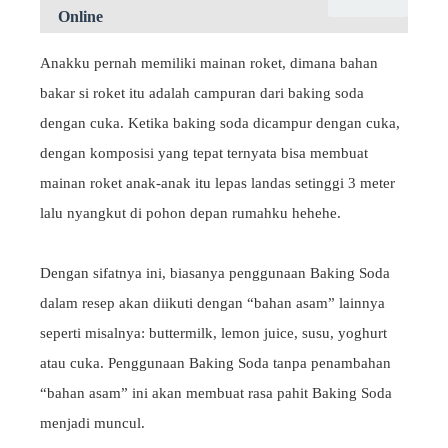
Online
Anakku pernah memiliki mainan roket, dimana bahan
bakar si roket itu adalah campuran dari baking soda
dengan cuka. Ketika baking soda dicampur dengan cuka,
dengan komposisi yang tepat ternyata bisa membuat
mainan roket anak-anak itu lepas landas setinggi 3 meter
lalu nyangkut di pohon depan rumahku hehehe.
Dengan sifatnya ini, biasanya penggunaan Baking Soda
dalam resep akan diikuti dengan “bahan asam” lainnya
seperti misalnya: buttermilk, lemon juice, susu, yoghurt
atau cuka. Penggunaan Baking Soda tanpa penambahan
“bahan asam” ini akan membuat rasa pahit Baking Soda
menjadi muncul.