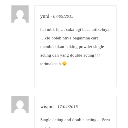
yuni
-
07/09/2015
hai mbk fe,… suka bgt baca artikelnya,
…klo boleh nnya bagaimna cara
membedakan baking powder single
acting dan yang double acting???
terimakasih
wisjnu
-
17/04/2015
Single acting and double acting… Seru