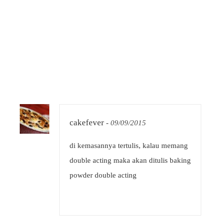
cakefever
-
09/09/2015
di kemasannya tertulis, kalau memang
double acting maka akan ditulis baking
powder double acting