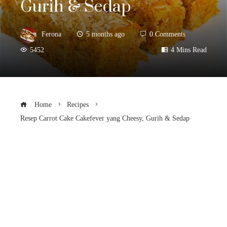
Gurih & Sedap
Ferona
5 months ago
0 Comments
5452
4 Mins Read
Home
Recipes
Resep Carrot Cake Cakefever yang Cheesy, Gurih & Sedap