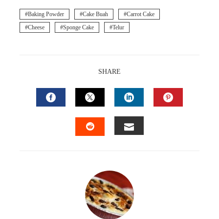
Baking Powder
Cake Buah
Carrot Cake
Cheese
Sponge Cake
Telur
SHARE
FACEBOOK
TWITTER
LINKEDIN
PINTEREST
EMAIL
STUMBLEUPON