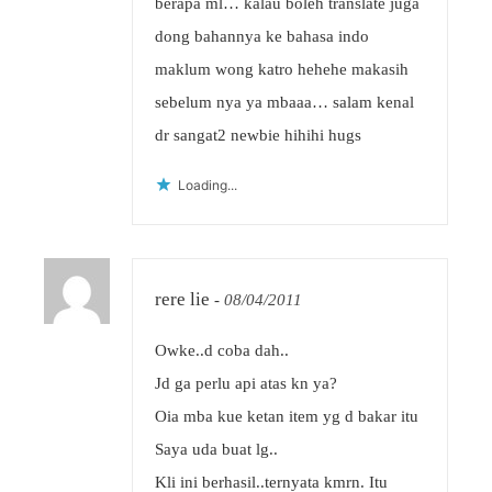
berapa ml… kalau boleh translate juga
dong bahannya ke bahasa indo
maklum wong katro hehehe makasih
sebelum nya ya mbaaa… salam kenal
dr sangat2 newbie hihihi hugs
Loading...
rere lie
-
08/04/2011
Owke..d coba dah..
Jd ga perlu api atas kn ya?
Oia mba kue ketan item yg d bakar itu
Saya uda buat lg..
Kli ini berhasil..ternyata kmrn. Itu