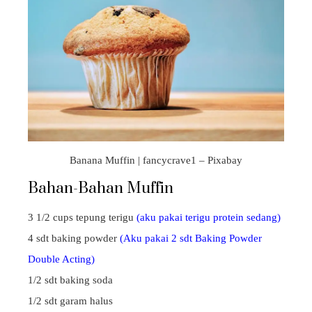
Banana Muffin | fancycrave1 – Pixabay
Bahan-Bahan Muffin
3 1/2 cups tepung terigu
(aku pakai terigu protein sedang)
4 sdt baking powder
(Aku pakai 2 sdt Baking Powder
Double Acting)
1/2 sdt baking soda
1/2 sdt garam halus