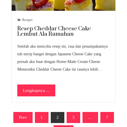
Recipes
Resep Cheddar Cheese Cake
Lembut Ala Rumahan
Setelah aku mencoba resep ini, rasa dan penampakannya
tuh mirip banget dengan Japanese Cheese Cake yang
pernah aku buat dengan Home-Made Cream Cheese.
Menurutku Cheddar Cheese Cake ini rasanya lebih…
Lengkapnya ...
Posts
Prev
1
2
3
…
7
pagination