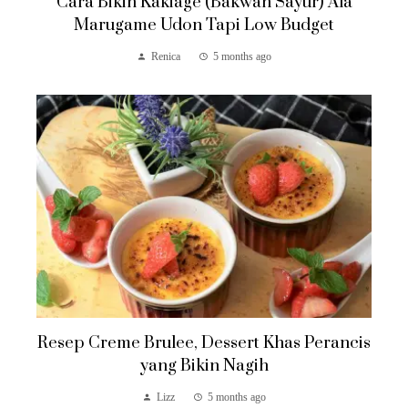
Cara Bikin Kakiage (Bakwan Sayur) Ala
Marugame Udon Tapi Low Budget
Renica
5 months ago
Resep Creme Brulee, Dessert Khas Perancis
yang Bikin Nagih
Lizz
5 months ago