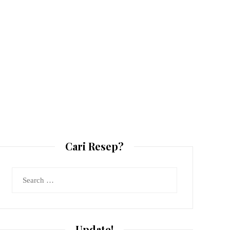
Cari Resep?
Search
for:
Update!