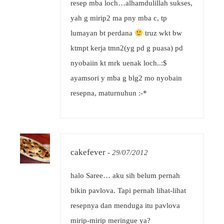
resep mba loch…alhamdulillah sukses,
yah g mirip2 ma pny mba c, tp
lumayan bt perdana
truz wkt bw
ktmpt kerja tmn2(yg pd g puasa) pd
nyobaiin kt mrk uenak loch..:$
ayamsori y mba g blg2 mo nyobain
resepna, maturnuhun :-*
cakefever
-
29/07/2012
halo Saree… aku sih belum pernah
bikin pavlova. Tapi pernah lihat-lihat
resepnya dan menduga itu pavlova
mirip-mirip meringue ya?