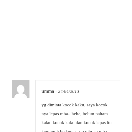
umma
-
24/04/2013
yg diminta kocok kaku, saya kocok
nya lepas mba.. hehe, belum paham
kalau kocok kaku dan kocok lepas itu
jauuuuuh bedanya.. oo gitu ya mba