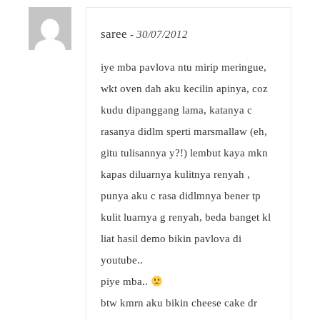
saree
-
30/07/2012
iye mba pavlova ntu mirip meringue,
wkt oven dah aku kecilin apinya, coz
kudu dipanggang lama, katanya c
rasanya didlm sperti marsmallaw (eh,
gitu tulisannya y?!) lembut kaya mkn
kapas diluarnya kulitnya renyah ,
punya aku c rasa didlmnya bener tp
kulit luarnya g renyah, beda banget kl
liat hasil demo bikin pavlova di
youtube..
piye mba..
btw kmrn aku bikin cheese cake dr