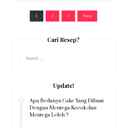
Posts
1
2
3
Next
pagination
Cari Resep?
Search
for:
Update!
Apa Bedanya Cake Yang Dibuat
Dengan Mentega Kocok dan
Mentega Leleh ?