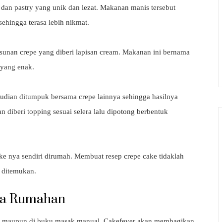
i dan pastry yang unik dan lezat. Makanan manis tersebut
sehingga terasa lebih nikmat.
 susunan crepe yang diberi lapisan cream. Makanan ini bernama
s yang enak.
emudian ditumpuk bersama crepe lainnya sehingga hasilnya
 diberi topping sesuai selera lalu dipotong berbentuk
 nya sendiri dirumah. Membuat resep crepe cake tidaklah
k ditemukan.
la Rumahan
net maupun di buku masak manual. Cakefever akan membagikan