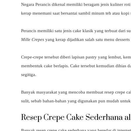
Negara Perancis dikenal memiliki beragam jenis kuliner rot
kerap menemani saat bersantai sambil minum teh atau kopi 
Perancis memiliki satu jenis cake klasik yang terbuat dari
Mille Crepes
yang kerap dijadikan salah satu menu dessert
Crepe-crepe tersebut diberi lapisan pastry yang lembut, k
membentuk cake berlapis. Cake tersebut kemudian dihias dan
segitiga.
Banyak masyarakat yang mencoba membuat resep crepe cake
sulit, sebab bahan-bahan yang digunakan pun mudah untu
Resep Crepe Cake Sederhana a
Banyak resep crepe cake sederhana yang beredar di inter