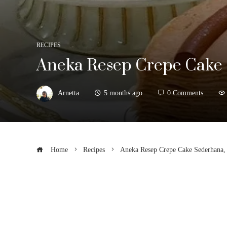
RECIPES
Aneka Resep Crepe Cake 
Arnetta
5 months ago
0 Comments
Home
Recipes
Aneka Resep Crepe Cake Sederhana,