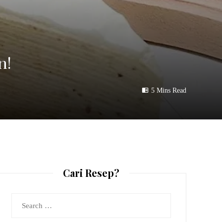
n!
5 Mins Read
Cari Resep?
Search
for: