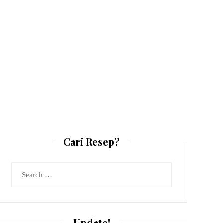
Cari Resep?
Search
for:
Update!